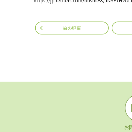
https://jp.reuters.com/business/JN5FYHV
前の記事
お