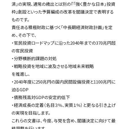
済」の実現、通常の歳出とは別の『「強く豊かな日本」投資
枠』創設といった予算編成の改革を閣議決定で表明する
ものです。
責任ある積極財政に基づく「中長期経済財政計画」を定
め、その下で、
・官民投資ロードマップに沿った2040年までの370兆円超
の官民投資
・分野横断的課題の対処
・戦略投資を地域に波及させる地域未来戦略
を推進し、
・2040年度に250兆円の国内民間設備投資と1100兆円に
迫るGDP
・債務残高対GDPの安定的低下
・経済成長の定着（名目３％、実質１％）と更なる引き上げ
の実現を目指します。
これらの文書は、今度、与党を含め、閣議決定に向けて最
終調整を行います。