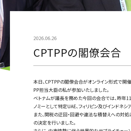
2026.06.26
CPTPPの閣僚会合
本日、CPTPPの閣僚会合がオンライン形式で開催
PP担当大臣の私が参加いたしました。
ベトナムが議長を務めた今回の会合では、昨年1
ノミーとして特定UAE、フィリピン及びインドネ
また、関税の迂回・回避や違法な積替えへの対処に
の決定を行いました。
さらに、中東情勢に伴う世界的なサプライチェー