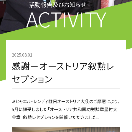
活動報告及びお知らせ
ACTIVITY
2025.08.01
感謝－オーストリア叙勲レ
セプション
ミヒャエル・レンディ駐日オーストリア大使のご厚意により、
5月に拝受しました「オーストリア共和国功労勲章星付大
金章」叙勲レセプションを開催いただきました。