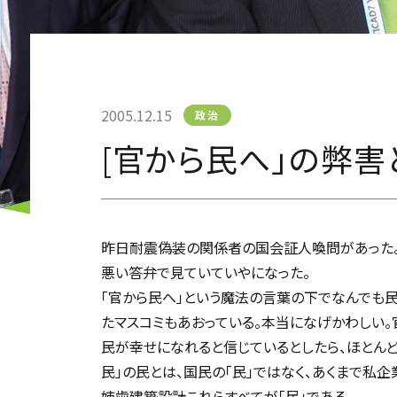
2005.12.15
政治
[官から民へ」の弊
昨日耐震偽装の関係者の国会証人喚問があった
悪い答弁で見ていていやになった。
「官から民へ」という魔法の言葉の下でなんでも
たマスコミもあおっている。本当になげかわしい
民が幸せになれると信じているとしたら、ほとんど
民」の民とは、国民の「民」ではなく、あくまで私
姉歯建築設計これらすべてが「民」である。